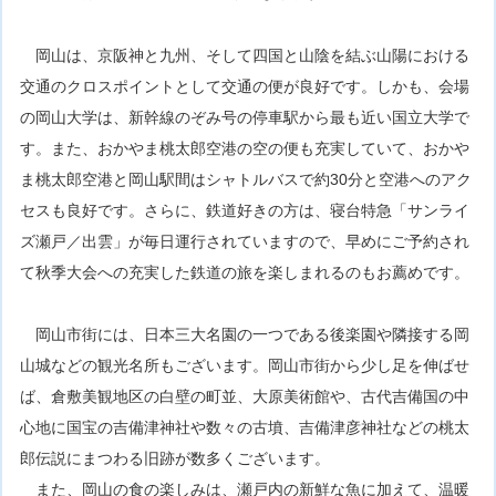
岡山は、京阪神と九州、そして四国と山陰を結ぶ山陽における
交通のクロスポイントとして交通の便が良好です。しかも、会場
の岡山大学は、新幹線のぞみ号の停車駅から最も近い国立大学で
す。また、おかやま桃太郎空港の空の便も充実していて、おかや
ま桃太郎空港と岡山駅間はシャトルバスで約30分と空港へのアク
セスも良好です。さらに、鉄道好きの方は、寝台特急「サンライ
ズ瀬戸／出雲」が毎日運行されていますので、早めにご予約され
て秋季大会への充実した鉄道の旅を楽しまれるのもお薦めです。
岡山市街には、日本三大名園の一つである後楽園や隣接する岡
山城などの観光名所もございます。岡山市街から少し足を伸ばせ
ば、倉敷美観地区の白壁の町並、大原美術館や、古代吉備国の中
心地に国宝の吉備津神社や数々の古墳、吉備津彦神社などの桃太
郎伝説にまつわる旧跡が数多くございます。
また、岡山の食の楽しみは、瀬戸内の新鮮な魚に加えて、温暖