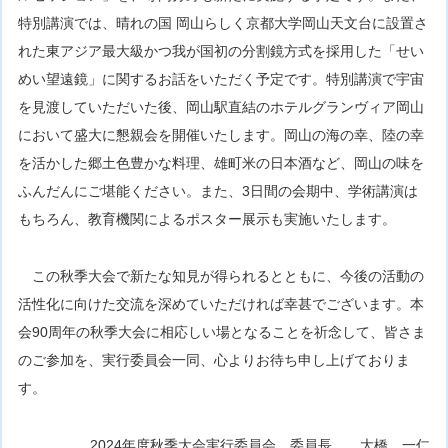
特別講演では、晴れの国 岡山らしく京都大学岡山天文台に設置さ
れた東アジア最大級かつ我が国初の分割鏡方式を採用した「せい
めい望遠鏡」に関するお話をいただく予定です。特別講演で宇宙
を見渡していただいた後、岡山駅直結のホテルグランヴィア岡山
において盛大に懇親会を開催いたします。岡山の海の幸、陸の幸
を活かした郷土色豊かな料理、雄町米の日本酒など、岡山の味を
ふんだんにご堪能ください。また、3日間の会期中、学術講演は
もちろん、教育機関によるポスター展示も実施いたします。
この秋季大会で新たな知見が得られるとともに、今後の活動の
活性化に向けた交流を深めていただければ幸甚でございます。本
会90周年の秋季大会に相応しい場となることを祈念して、皆さま
のご参加を、実行委員会一同、心よりお待ち申し上げておりま
す。
2024年度秋季大会実行委員会 委員長 大橋 一仁