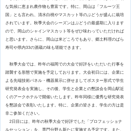
な気候に恵まれ農作物も豊富です。特に、岡山は「フルーツ王
国」とも言われ、清水白桃やマスカット等のぶどうが盛んに栽培
されています。秋季大会のシーズンはぶどうの最盛期に入ります
ので、岡山のシャインマスカット等をぜひ味わっていただければ
と思います。さらに、岡山は米どころでもあり、郷土料理のばら
寿司や県内33の酒蔵の味も堪能できます。
秋季大会では、昨年の福岡での大会で好評をいただいた行事を
踏襲する形態で実施を予定しております。大会初日には、企業に
よる先端技術パネル・機器展示に併せましてポスター形式で学生
研究発表会を実施し、その後、学生と企業との懇談会を岡山駅近
くのアークホテルで開催いたします。昨年同様に優秀な研究発表
を懇談会で表彰いたします。特に、企業の皆さま、学生の方は是
非ご参加ください。
2日目には、昨年の秋季大会で好評でした「プロフェッショナ
ルセッション」を、専門分野も新たに実施する予定です。また、